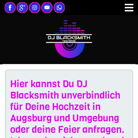
Hier kannst Du DJ
Blacksmith unverbindlich
für Deine Hochzeit in
Augsburg und Umgebung
oder deine Feier anfragen.